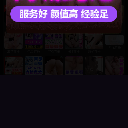
《钛》
金属与血肉的狂想
非凡观看